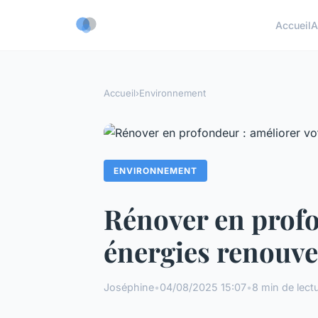
Accueil
A
Accueil
›
Environnement
ENVIRONNEMENT
Rénover en profo
énergies renouve
Joséphine
•
04/08/2025 15:07
•
8 min de lect