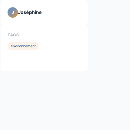
Joséphine
J
TAGS
environnement