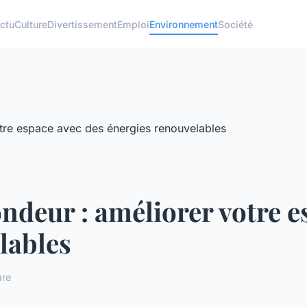
ctu
Culture
Divertissement
Emploi
Environnement
Société
ndeur : améliorer votre e
lables
ure