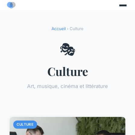
Accueil
› Culture
🎭
Culture
Art, musique, cinéma et littérature
CULTURE