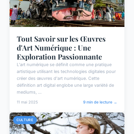
Tout Savoir sur les Œuvres
d'Art Numérique : Une
Exploration Passionnante
L'art numérique se définit comme une pratique
artistique utilisant les technologies digitales pour
créer des œuvres d'art numérique. Cette
définition art digital englobe une large variété de
mediums, ...
11 mai 2025
9 min de lecture →
CULTURE