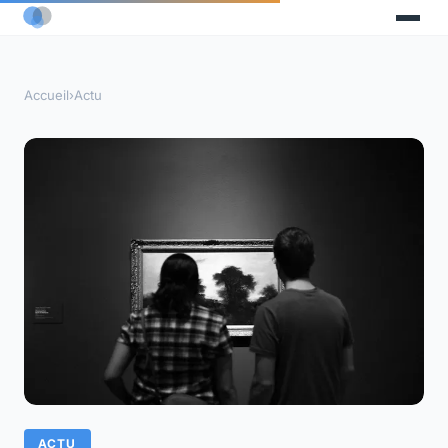
Accueil
›
Actu
ACTU