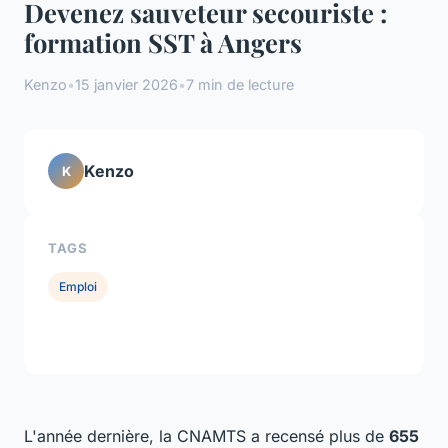
Devenez sauveteur secouriste :
formation SST à Angers
Kenzo
•
15 janvier 2026
•
7 min de lecture
Kenzo
K
TAGS
Emploi
L'année dernière, la CNAMTS a recensé plus de
655