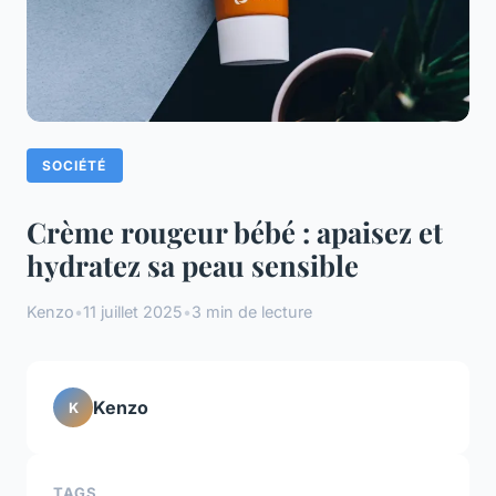
SOCIÉTÉ
Crème rougeur bébé : apaisez et
hydratez sa peau sensible
Kenzo
•
11 juillet 2025
•
3 min de lecture
Kenzo
K
TAGS