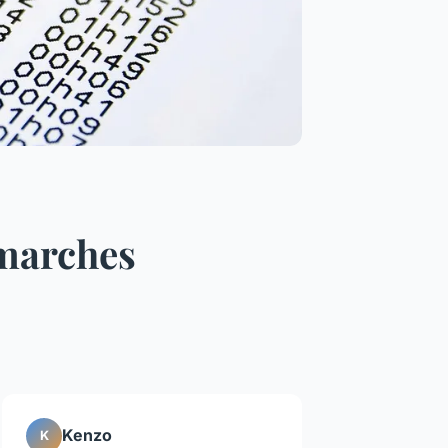
émarches
Kenzo
K