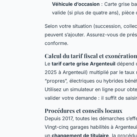
Véhicule d’occasion
: Carte grise ba
valide (si plus de quatre ans), pièce d
Selon votre situation (succession, colle
peuvent s’ajouter. Assurez-vous de prése
conforme.
Calcul du tarif fiscal et exonératio
Le
tarif carte grise Argenteuil
dépend d
2025 à Argenteuil) multiplié par le taux 
“propres”, électriques ou hybrides béné
Utilisez un simulateur en ligne pour obte
valider votre demande : il suffit de saisi
Procédures et conseils locaux
Depuis 2017, toutes les démarches s’eff
Vingt-cinq garages habilités à Argenteui
un
changement de titulaire
, la procédur