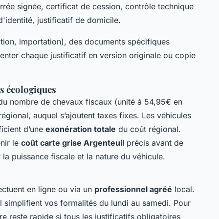
rrée signée, certificat de cession, contrôle technique
'identité, justificatif de domicile.
ction, importation), des documents spécifiques
nter chaque justificatif en version originale ou copie
ns écologiques
u nombre de chevaux fiscaux (unité à 54,95€ en
régional, auquel s’ajoutent taxes fixes. Les véhicules
ficient d’une
exonération totale
du coût régional.
nir le
coût carte grise Argenteuil
précis avant de
r la puissance fiscale et la nature du véhicule.
ectuent en ligne ou via un
professionnel agréé
local.
l simplifient vos formalités du lundi au samedi. Pour
e reste rapide si tous les justificatifs obligatoires